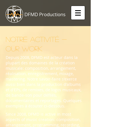
DFMD Productions
Notre activité -
our work
Depuis 2008, DFMD est acteur dans la
plupart des domaines de la création
musicale: composition, arrangement,
réalisation, enregistrement, mixage,
mastering. Notre savoir-faire s'exerce
aussi bien dans la production d'albums
et d'EPs, de remixes, de logos musicaux,
de bande-son pour défilés,
documentaires et reportages. Quelques
exemples à écouter ci-dessous.
Since 2008, DFMD is active in most
aspects of music creation: composition,
arrangement, programming, recording,